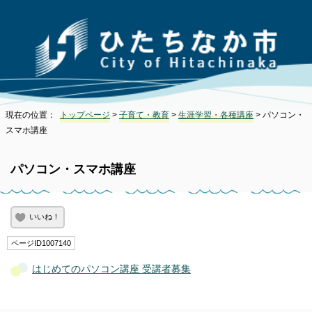
現在の位置：
トップページ
>
子育て・教育
>
生涯学習・各種講座
> パソコン・
スマホ講座
パソコン・スマホ講座
いいね！
ページID1007140
はじめてのパソコン講座 受講者募集