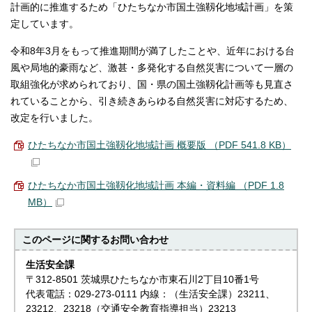
計画的に推進するため「ひたちなか市国土強靱化地域計画」を策
定しています。
令和8年3月をもって推進期間が満了したことや、近年における台
風や局地的豪雨など、激甚・多発化する自然災害について一層の
取組強化が求められており、国・県の国土強靱化計画等も見直さ
れていることから、引き続きあらゆる自然災害に対応するため、
改定を行いました。
ひたちなか市国土強靱化地域計画 概要版 （PDF 541.8 KB）
ひたちなか市国土強靱化地域計画 本編・資料編 （PDF 1.8
MB）
このページに関する
お問い合わせ
生活安全課
〒312-8501 茨城県ひたちなか市東石川2丁目10番1号
代表電話：029-273-0111 内線：（生活安全課）23211、
23212、23218（交通安全教育指導担当）23213