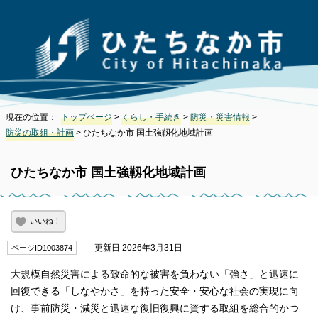
現在の位置：
トップページ
>
くらし・手続き
>
防災・災害情報
>
防災の取組・計画
> ひたちなか市 国土強靱化地域計画
ひたちなか市 国土強靱化地域計画
いいね！
更新日 2026年3月31日
ページID1003874
大規模自然災害による致命的な被害を負わない「強さ」と迅速に
回復できる「しなやかさ」を持った安全・安心な社会の実現に向
け、事前防災・減災と迅速な復旧復興に資する取組を総合的かつ