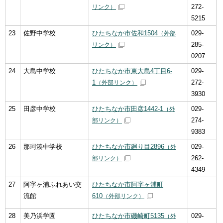
272-
リンク）
5215
23
佐野中学校
ひたちなか市佐和1504
029-
（外部
285-
リンク）
0207
24
大島中学校
ひたちなか市東大島4丁目6-
029-
1
272-
（外部リンク）
3930
25
田彦中学校
ひたちなか市田彦1442-1
029-
（外
274-
部リンク）
9383
26
那珂湊中学校
ひたちなか市廻り目2896
029-
（外
262-
部リンク）
4349
27
阿字ヶ浦ふれあい交
ひたちなか市阿字ヶ浦町
流館
610
（外部リンク）
28
美乃浜学園
ひたちなか市磯崎町5135
029-
（外