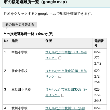
市の指定避難所一覧（google map）
住所をクリックするとgoogle mapで地図を確認できます。
表の幅を切り替える
市の指定避難所一覧（全57か所）
No
施設
住所
電話番
号
1
中根小学校
ひたちなか市中根1863
029-
（外部
272-
リンク）
2742
2
勝倉小学校
ひたちなか市勝倉3010
029-
（外部
272-
リンク）
2546
3
三反田小学校
ひたちなか市三反田3065
029-
（外
272-
部リンク）
3443
4
枝川小学校
ひたちなか市枝川160
029-
（外部