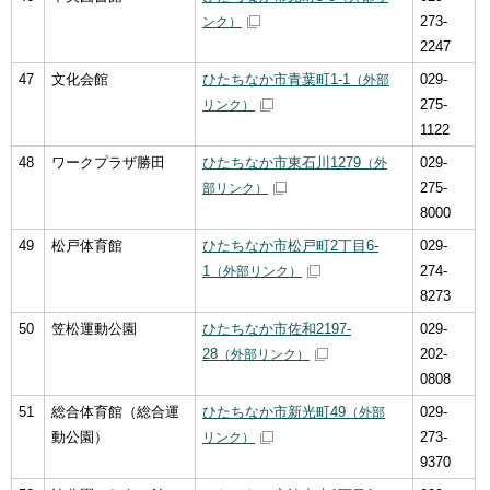
273-
ンク）
2247
47
文化会館
ひたちなか市青葉町1-1
029-
（外部
275-
リンク）
1122
48
ワークプラザ勝田
ひたちなか市東石川1279
029-
（外
275-
部リンク）
8000
49
松戸体育館
ひたちなか市松戸町2丁目6-
029-
1
274-
（外部リンク）
8273
50
笠松運動公園
ひたちなか市佐和2197-
029-
28
202-
（外部リンク）
0808
51
総合体育館（総合運
ひたちなか市新光町49
029-
（外部
動公園）
273-
リンク）
9370