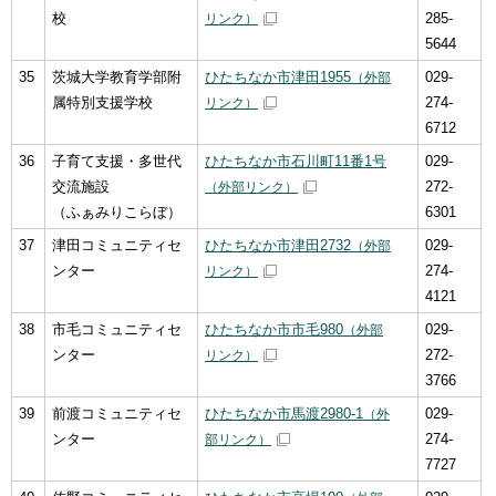
校
285-
リンク）
5644
35
茨城大学教育学部附
ひたちなか市津田1955
029-
（外部
属特別支援学校
274-
リンク）
6712
36
子育て支援・多世代
ひたちなか市石川町11番1号
029-
交流施設
272-
（外部リンク）
（ふぁみりこらぼ）
6301
37
津田コミュニティセ
ひたちなか市津田2732
029-
（外部
ンター
274-
リンク）
4121
38
市毛コミュニティセ
ひたちなか市市毛980
029-
（外部
ンター
272-
リンク）
3766
39
前渡コミュニティセ
ひたちなか市馬渡2980-1
029-
（外
ンター
274-
部リンク）
7727