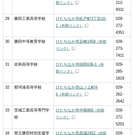
212-
部リンク）
9311
29
勝田工業高等学校
ひたちなか市松戸町3丁目10-
029-
1
272-
（外部リンク）
4351
30
勝田中等教育学校
ひたちなか市足崎1458
029-
（外部
273-
リンク）
7411
31
佐和高等学校
ひたちなか市稲田636-1
029-
（外
285-
部リンク）
1819
32
那珂湊高等学校
ひたちなか市山ノ上町4-
029-
6
262-
（外部リンク）
2642
33
茨城工業高等専門学
ひたちなか市中根866
029-
（外部
校
272-
リンク）
5201
34
県立勝田特別支援学
ひたちなか市高場2452
029-
（外部