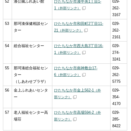
52
湊公園ふれあい館
ひたちなか市湊中央1丁目1-
029-
1
262-
（外部リンク）
3167
53
那珂湊保健相談セン
ひたちなか市和田町2丁目11-
029-
ター
21
262-
（外部リンク）
2161
54
総合福祉センター
ひたちなか市西大島3丁目16-
029-
1
274-
（外部リンク）
3241
55
那珂湊総合福祉セン
ひたちなか市南神敷台17-
029-
ター
6
262-
（外部リンク）
（しあわせプラザ）
5775
56
金上ふれあいセンタ
ひたちなか市金上562-1
029-
（外
ー
354-
部リンク）
4170
57
老人福祉センター高
ひたちなか市高場594-2
029-
（外
場荘
285-
部リンク）
8422