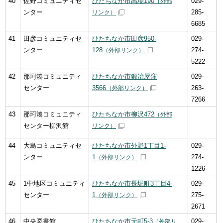
40
佐野コミュニティセ
ひたちなか市高場190
029-
（外部
ンター
285-
リンク）
6685
41
田彦コミュニティセ
ひたちなか市田彦950-
029-
ンター
128
274-
（外部リンク）
5222
42
那珂湊コミュニティ
ひたちなか市鍛冶屋窪
029-
センター
3566
263-
（外部リンク）
7266
43
那珂湊コミュニティ
ひたちなか市柳沢472
（外部
センター柳沢館
リンク）
44
大島コミュニティセ
ひたちなか市外野1丁目1-
029-
ンター
1
274-
（外部リンク）
1226
45
1中地区コミュニティ
ひたちなか市長堀町3丁目4-
029-
センター
1
275-
（外部リンク）
2671
46
中央図書館
ひたちなか市元町5-3
029-
（外部リ