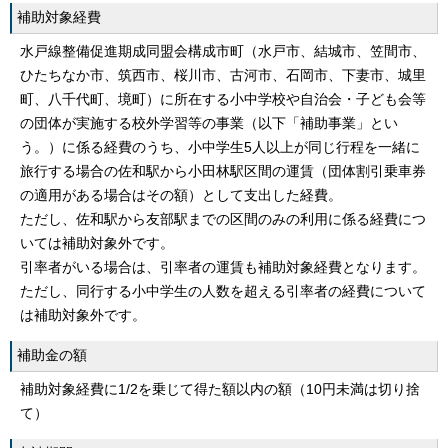
補助対象経費
水戸線整備促進期成同盟会構成市町（水戸市、結城市、笠間市、
ひたちなか市、筑西市、桜川市、古河市、石岡市、下妻市、城里
町、八千代町、境町）に所在する小中学校や自治会・子ども会等
の団体が実施する校外学習等の事業（以下「補助事業」とい
う。）に係る経費のうち、小中学生5人以上が同じ行程を一緒に
旅行する場合の佐和駅から小田林駅区間の運賃（団体割引乗車券
の適用がある場合はその額）として支出した経費。
ただし、佐和駅から友部駅までの区間のみの利用に係る経費につ
いては補助対象外です。
引率者がいる場合は、引率者の運賃も補助対象経費となります。
ただし、同行する小中学生の人数を超える引率者の経費について
は補助対象外です。
補助金の額
補助対象経費に1/2を乗じて得た額以内の額（10円未満は切り捨
て）