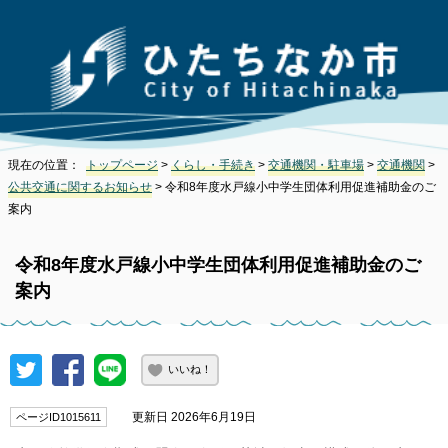
現在の位置：
トップページ
>
くらし・手続き
>
交通機関・駐車場
>
交通機関
>
公共交通に関するお知らせ
> 令和8年度水戸線小中学生団体利用促進補助金のご
案内
令和8年度水戸線小中学生団体利用促進補助金のご
案内
いいね！
更新日 2026年6月19日
ページID1015611