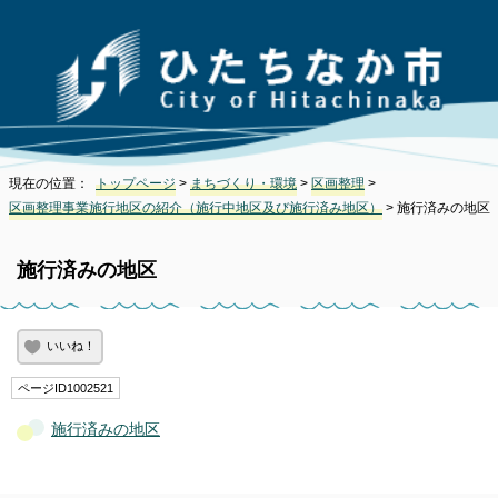
現在の位置：
トップページ
>
まちづくり・環境
>
区画整理
>
区画整理事業施行地区の紹介（施行中地区及び施行済み地区）
> 施行済みの地区
施行済みの地区
いいね！
ページID1002521
施行済みの地区