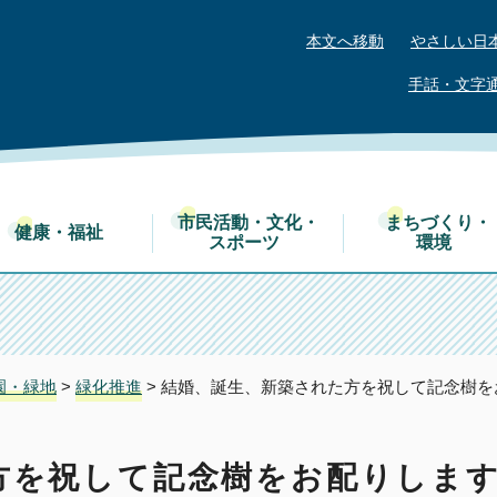
本文へ移動
やさしい日
手話・文字
市民活動・文化・
まちづくり・
健康・福祉
スポーツ
環境
園・緑地
>
緑化推進
> 結婚、誕生、新築された方を祝して記念樹を
方を祝して記念樹をお配りしま