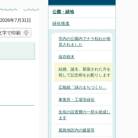
公園・緑地
026年7月31日
緑化推進
文字で印刷
市内の公園内でナラ枯れが発
見されました
保存樹木
結婚、誕生、新築された方を
祝して記念樹をお配りします
広報紙「緑のまちづくり」
事業所・工場等緑化
生垣の設置費の一部を助成し
ます
風致地区内の建築等