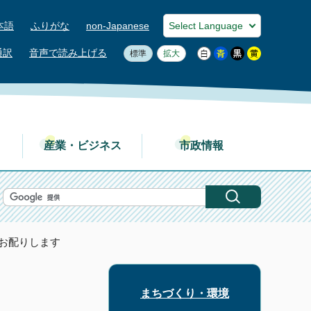
本語
ふりがな
non-Japanese
通訳
音声で読み上げる
標準
拡大
産業・ビジネス
市政情報
お配りします
まちづくり・環境
す