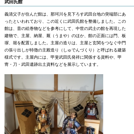
武田氏館
義清父子が住んだ館は、那珂川を見下ろす武田台地の突端部にあ
ったといわれており、この近くに武田氏館を整備しました。この
館は、昔の絵巻物などを参考にして、中世の武士の館を再現した
建物で、主屋、納屋、厩（うまや）のほか、館の正面には門、板
塀、堀を配置しました。主屋の造りは、主屋と玄関をつなぐ中門
の張り出しが特徴の主殿造り（しゅでんづくり）と呼ばれる建築
様式です。主屋内には、甲斐武田氏発祥に関係する資料や、甲
冑・刀・武田遺跡出土資料などを展示しています。