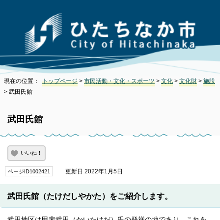
現在の位置：
トップページ
>
市民活動・文化・スポーツ
>
文化
>
文化財
>
施設
> 武田氏館
武田氏館
いいね！
更新日 2022年1月5日
ページID1002421
武田氏館（たけだしやかた）をご紹介します。
武田地区は甲斐武田（かいたけだ）氏の発祥の地であり、これを