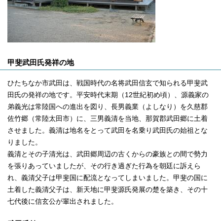
甲斐武田氏発祥の地
ひたちなか市武田は、戦国時代の名将武田信玄で知られる甲斐武
田氏の発祥の地です。平安時代末期（12世紀初め頃）、源義家の
弟義光は常陸国への進出を図り、長男義業（よしなり）を久慈郡
佐竹郷（常陸太田市）に、三男義清を当地、那賀郡武田郷に土着
させました。義清は地名をとって武田を名乗り武田氏の始祖とな
りました。
義清とその子清光は、武田郷周辺の古くからの豪族との間で勢力
を張りあっていましたが、その行き過ぎた行為を朝廷に訴えら
れ、義清父子は甲斐国に配流となってしまいました。甲斐の国に
土着した義清父子は、新天地に甲斐源氏発展の楚を築き、その十
七代後に信玄公が輩出されました。