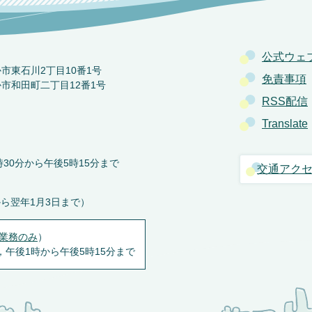
公式ウェ
か市東石川2丁目10番1号
免責事項
か市和田町二丁目12番1号
RSS配信
Translate
30分から午後5時15分まで
交通アク
から翌年1月3日まで）
業務のみ
）
，午後1時から午後5時15分まで