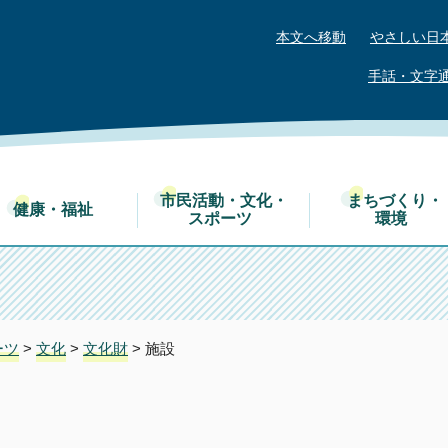
本文へ移動
やさしい日
手話・文字
市民活動・文化・
まちづくり・
健康・福祉
スポーツ
環境
ーツ
>
文化
>
文化財
> 施設