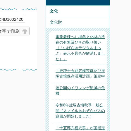
文化
ID1002420
文化財
文字で印刷
事業者様へ）埋蔵文化財の所
在の有無及びその取り扱い
（「いばらきデジタルまっ
ぷ」表示不具合が解消しまし
た）」
「史跡十五郎穴横穴群及び虎
塚古墳保存活用計画」策定中
湊公園のイワレンゲ絶滅の危
機
令和8年虎塚古墳秋季一般公
開（スマイルあおぞらバスの
巡回が開始しました）
「十五郎穴横穴群」が国指定