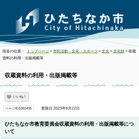
現在の位置：
トップページ
>
市民活動・文化・スポーツ
>
文化
>
文化財
> 収蔵
資料の利用・出版掲載等
収蔵資料の利用・出版掲載等
いいね！
更新日 2023年6月22日
ページID1002435
ひたちなか市教育委員会収蔵資料の利用・出版掲載等につ
いて