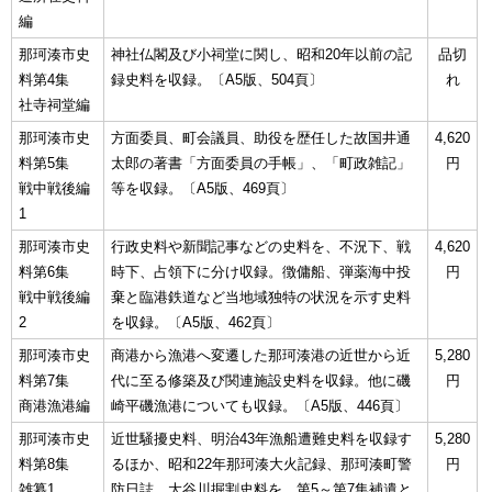
編
那珂湊市史
神社仏閣及び小祠堂に関し、昭和20年以前の記
品切
料第4集
録史料を収録。〔A5版、504頁〕
れ
社寺祠堂編
那珂湊市史
方面委員、町会議員、助役を歴任した故国井通
4,620
料第5集
太郎の著書「方面委員の手帳」、「町政雑記」
円
戦中戦後編
等を収録。〔A5版、469頁〕
1
那珂湊市史
行政史料や新聞記事などの史料を、不況下、戦
4,620
料第6集
時下、占領下に分け収録。徴傭船、弾薬海中投
円
戦中戦後編
棄と臨港鉄道など当地域独特の状況を示す史料
2
を収録。〔A5版、462頁〕
那珂湊市史
商港から漁港へ変遷した那珂湊港の近世から近
5,280
料第7集
代に至る修築及び関連施設史料を収録。他に磯
円
商港漁港編
崎平磯漁港についても収録。〔A5版、446頁〕
那珂湊市史
近世騒擾史料、明治43年漁船遭難史料を収録す
5,280
料第8集
るほか、昭和22年那珂湊大火記録、那珂湊町警
円
雑纂1
防日誌、大谷川掘割史料を、第5～第7集補遺と