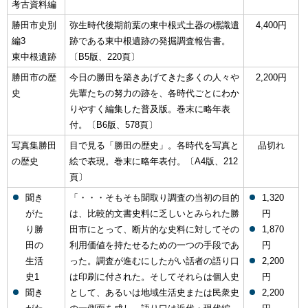
考古資料編
勝田市史別
弥生時代後期前葉の東中根式土器の標識遺
4,400円
編3
跡である東中根遺跡の発掘調査報告書。
東中根遺跡
〔B5版、220頁〕
勝田市の歴
今日の勝田を築きあげてきた多くの人々や
2,200円
史
先輩たちの努力の跡を、各時代ごとにわか
りやすく編集した普及版。巻末に略年表
付。〔B6版、578頁〕
写真集勝田
目で見る「勝田の歴史」。各時代を写真と
品切れ
の歴史
絵で表現。巻末に略年表付。〔A4版、212
頁〕
聞き
「・・・そもそも聞取り調査の当初の目的
1,320
がた
は、比較的文書史料に乏しいとみられた勝
円
り勝
田市にとって、断片的な史料に対してその
1,870
田の
利用価値を持たせるための一つの手段であ
円
生活
った。調査が進むにしたがい話者の語り口
2,200
史1
は印刷に付された。そしてそれらは個人史
円
聞き
として、あるいは地域生活史または民衆史
2,200