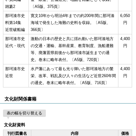
雑纂2
〔A5版、375頁〕
那珂湊市史
寛文10年から明治4年までの約200年間に那珂湊
6,050
料第14集
海域で発生した海難の史料を収録。〔A5版、
円
近世破船編
366頁〕
那珂湊市史
激動の日本の歴史と共に揺れ動いた那珂湊地方
4,400
近代・現代
の交通・運輸、基幹産業、教育制度、漁船遭難
円
等、廃藩置県前後から那珂湊市誕生までの通
史。巻末に略年表付。〔A5版、720頁〕
那珂湊市史
水戸藩にあって最も光り輝いた那珂湊地方の繁
4,400
近世
栄、改革、戦乱及び人々の生活など近世260年間
円
の通史。巻末に略年表付。〔A5版、716頁〕
文化財関係書籍
表の幅を切り替える
文化財資料
刊行図書名
内容
価格