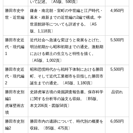
いて記述。〔A5版、590頁〕
勝田市史中
鎌倉・南北朝・室町の中世編と江戸時代・
4,950円
世・近世編
幕末・維新までの近世編の2編で構成。中
世居館跡等についても詳述する。〔A5
版、1,118頁〕
勝田市史近
近代社会へ急速な変ぼうと発展をとげた、
5,500円
代・現代編
明治初期から昭和初期までの通史。激動期
1
における郷土の生立ちと特性を描く。
〔A5版、1,002頁〕
勝田市史近
昭和恐慌時代から戦時下体制における勝田
5,500円
代・現代編
町、そして近代工業都市を目指した勝田市
2
誕生までの通史。〔A5版、1,180頁〕
勝田市史別
史跡虎塚古墳の発掘調査報告書。保存科学
品切れ
編1
に関する分析等の論文も収録。〔B5版、
虎塚壁画古
本文206頁・図版58頁〕
墳
勝田市史別
勝田市内の遺跡について、時代別の概要を
6,050円
編2
収録。〔B5版、475頁〕