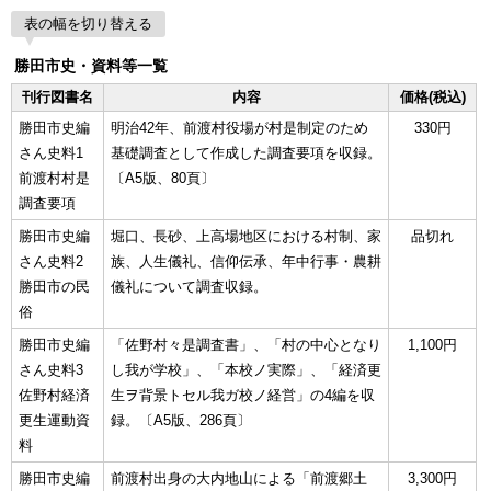
表の幅を切り替える
勝田市史・資料等一覧
刊行図書名
内容
価格(税込)
勝田市史編
明治42年、前渡村役場が村是制定のため
330円
さん史料1
基礎調査として作成した調査要項を収録。
前渡村村是
〔A5版、80頁〕
調査要項
勝田市史編
堀口、長砂、上高場地区における村制、家
品切れ
さん史料2
族、人生儀礼、信仰伝承、年中行事・農耕
勝田市の民
儀礼について調査収録。
俗
勝田市史編
「佐野村々是調査書」、「村の中心となり
1,100円
さん史料3
し我が学校」、「本校ノ実際」、「経済更
佐野村経済
生ヲ背景トセル我ガ校ノ経営」の4編を収
更生運動資
録。〔A5版、286頁〕
料
勝田市史編
前渡村出身の大内地山による「前渡郷土
3,300円