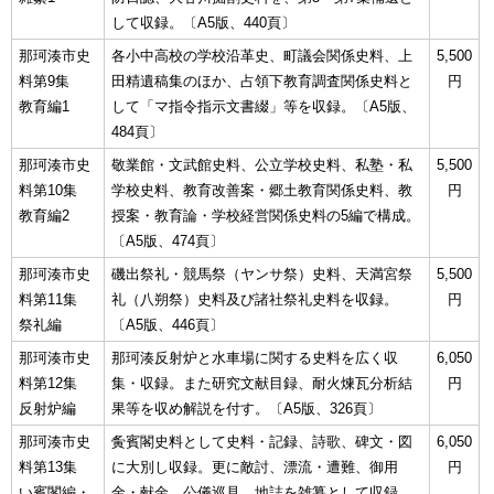
して収録。〔A5版、440頁〕
那珂湊市史
各小中高校の学校沿革史、町議会関係史料、上
5,500
料第9集
田精遺稿集のほか、占領下教育調査関係史料と
円
教育編1
して「マ指令指示文書綴」等を収録。〔A5版、
484頁〕
那珂湊市史
敬業館・文武館史料、公立学校史料、私塾・私
5,500
料第10集
学校史料、教育改善案・郷土教育関係史料、教
円
教育編2
授案・教育論・学校経営関係史料の5編で構成。
〔A5版、474頁〕
那珂湊市史
磯出祭礼・競馬祭（ヤンサ祭）史料、天満宮祭
5,500
料第11集
礼（八朔祭）史料及び諸社祭礼史料を収録。
円
祭礼編
〔A5版、446頁〕
那珂湊市史
那珂湊反射炉と水車場に関する史料を広く収
6,050
料第12集
集・収録。また研究文献目録、耐火煉瓦分析結
円
反射炉編
果等を収め解説を付す。〔A5版、326頁〕
那珂湊市史
夤賓閣史料として史料・記録、詩歌、碑文・図
6,050
料第13集
に大別し収録。更に敵討、漂流・遭難、御用
円
い賓閣編・
金・献金、公儀巡見、地誌を雑纂として収録。