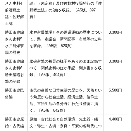
さん史料4
誌」（未定稿）及び佐野村役場発行の「佐
前渡郷土
野郷土誌」の2編を収録。〔A5版、397
誌・佐野郷
頁〕
土誌
勝田市史編
水戸射爆撃場とその返還運動の歴史につい
3,300円
さん史料5
て、県・市議会、新聞記事、市報等の史料
水戸射爆撃
を収録。〔A5版、520頁〕
場の歴史
勝田市史編
艦砲射撃の被災の様子をありのまま記録す
3,300円
さん史料6
べく、関係史料のほか手記、聞き書きを収
勝田艦砲射
録。〔A5版、404頁〕
撃の記録
勝田市史民
市民の身近な日常生活の歴史を、民俗とい
5,500円
俗編
う角度から社会生活、経済生活、信仰生
活、言語生活の各分野にわたり精密に描
く。〔A5版、842頁〕
勝田市史原
原始・古代社会と自然環境、先土器・縄
4,400円
始・古代編
文・弥生・古墳・奈良・平安の各時代につ