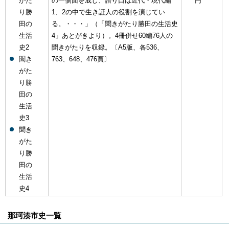
がた
の一側面を成し、語り口は近代・現代編
円
り勝
1、2の中で生き証人の役割を演じてい
田の
る。・・・」（「聞きがたり勝田の生活史
生活
4」あとがきより）。4冊併せ60編76人の
史2
聞きがたりを収録。〔A5版、各536、
聞き
763、648、476頁〕
がた
り勝
田の
生活
史3
聞き
がた
り勝
田の
生活
史4
那珂湊市史一覧