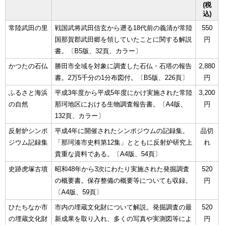
(税
込)
常陸武田の里
戦国武将武田信玄から遡る18代前の義清が常陸
550
国那賀郡武田郷を領していたことに関する解説
円
書。〔B5版、32頁、カラー〕
かつたの石仏
勝田市全域を対象に調査した石仏・石塔の報告
2,880
書。2万5千分の1分布図付。〔B5版、226頁〕
円
ふるさと海浜
平成3年度から平成5年度にかけ実施された常陸
3,200
の自然
那珂地区における生物調査報告書。〔A4版、
円
132頁、カラー〕
反射炉シンポ
平成4年に開催されたシンポジウムの記録集。
品切
ジウム記録集
「那珂湊市史料第12集」とともに反射炉研究上
れ
貴重な資料である。〔A4版、54頁〕
史跡虎塚古墳
昭和48年から3次にわたり実施された発掘調査
520
の概要書。保存整備の概要等についても収録。
円
〔A4版、59頁〕
ひたちなか市
市内の埋蔵文化財について解説。発掘調査の最
520
の埋蔵文化財
新成果を取り入れ、多くの写真や実測図等によ
円