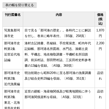
表の幅を切り替える
刊行図書名
内容
価格
(税
込)
写真集那珂
目で見る「那珂湊の歴史」。各時代ごとに解説
1,870
湊市史
を付し、巻末に略年表付。〔B5版、258頁〕
円
那珂湊市史
湊村古記雑書、邑秘録、手控尾保恵、町内年代
2,200
料第1集
記録帳、那珂港名所図画、水門志、湊郷土資
円
近世近代地
料、平磯志、地名物取調書・平磯町名所旧蹟
誌編
調、前浜村誌、部田野村誌、三反田村史料参考
書の13編を収録。〔A5版、369頁〕
那珂湊市史
明治初期から昭和20年に至る那珂湊の漁業調書
品切
料第2集
及び組合史料29編を収録。〔A5版、351頁〕
れ
近代漁業編
那珂湊市史
近世の廻船・海産物関係及び蝦夷地開拓に伴う
品切
料第3集
那珂湊関係資料を収録。〔A5版、323頁〕
れ
東北・北海
道所在史料