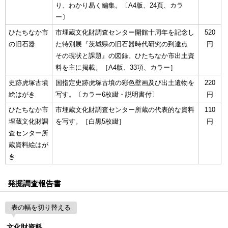
り、わかり易く編集。〔A4版、24頁、カラ
ー〕
ひたちなか市
市埋蔵文化財調査センター開館十周年を記念し
520
の旧石器
た特別展『茨城県の旧石器時代研究の到達点
円
その現状と課題』の図録。ひたちなか市出土資
料を主に掲載。［A4版、33項、カラー］
史跡虎塚古墳
国指定史跡虎塚古墳の彩色壁画及び出土遺物を
220
絵はがき
写す。〔カラー6枚綴・説明書付〕
円
ひたちなか市
市埋蔵文化財調査センター所蔵の代表的な資料
110
埋蔵文化財調
を写す。［白黒5枚綴］
円
査センター所
蔵資料絵はが
き
発掘調査報告書
表の幅を切り替える
文化財資料