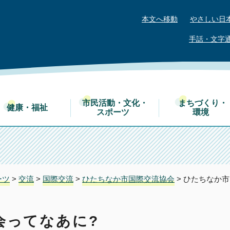
本文へ移動
やさしい日
手話・文字
市民活動・文化・
まちづくり・
健康・福祉
スポーツ
環境
ーツ
>
交流
>
国際交流
>
ひたちなか市国際交流協会
> ひたちなか
会ってなあに?