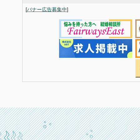
[
バナー広告募集中
]