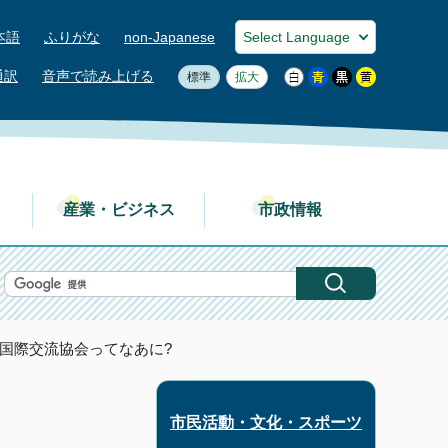
本語
ふりがな
non-Japanese
通訳
音声で読み上げる
標準
拡大
産業・ビジネス
市政情報
市国際交流協会ってなあに?
市民活動・文化・スポーツ