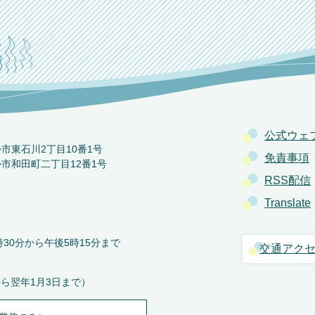
公式ウェ
か市東石川2丁目10番1号
免責事項
か市和田町二丁目12番1号
RSS配信
Translate
30分から午後5時15分まで
交通アク
から翌年1月3日まで）