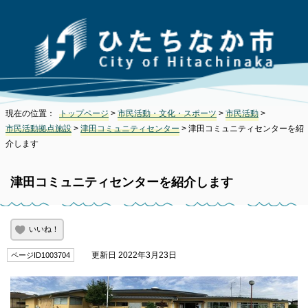
現在の位置：
トップページ
>
市民活動・文化・スポーツ
>
市民活動
>
市民活動拠点施設
>
津田コミュニティセンター
> 津田コミュニティセンターを紹
介します
津田コミュニティセンターを紹介します
いいね！
更新日 2022年3月23日
ページID1003704