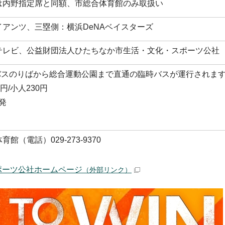
は内野指定席と同額、市総合体育館のみ取扱い
アンツ、三塁側：横浜DeNAベイスターズ
テレビ、公益財団法人ひたちなか市生活・文化・スポーツ公社
番バスのりばから総合運動公園まで直通の臨時バスが運行されま
円/小人230円
時発
（電話）029-273-9370
ポーツ公社ホームページ
（外部リンク）