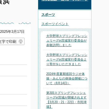
横浜
スポーツ
スポーツイベント
025年3月17日
大学野球スプリングフレッシ
ュリーグin茨城実行委員会が
文字で印刷
表敬訪問しました
大学野球スプリングフレッシ
ュリーグin茨城実行委員会よ
り寄付をいただきました
2024年度夏期巡回ラジオ体
操・みんなの体操会開催につ
いて（8月14日）
第3回スプリングフレッシュ
リーグin茨城が開催されます
【3月20・21・22日・市民球
場】