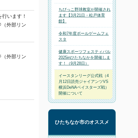
ちびっこ野球教室が開催され
ます【3月21日・松戸体育
を行います！
館】
ジ（外部リン
令和7年度ボールゲームフェ
スタ
健康スポーツフェスティバル
ジ（外部リン
2025inひたちなかを開催しま
す！（9月28日）
イースタンリーグ公式戦（4
月12日読売ジャイアンツVS
横浜DeNAベイスターズ戦）
開催について
ひたちなか市のオススメ