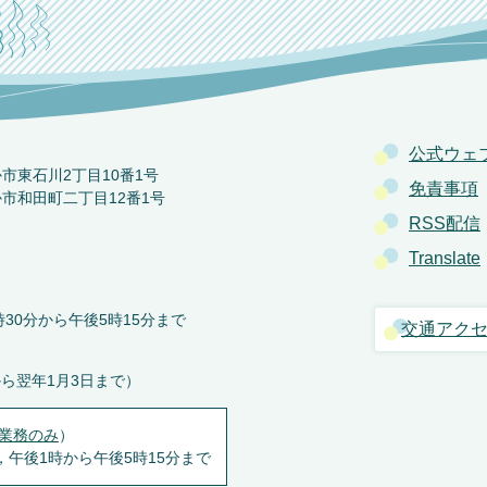
公式ウェ
か市東石川2丁目10番1号
免責事項
か市和田町二丁目12番1号
RSS配信
Translate
30分から午後5時15分まで
交通アク
から翌年1月3日まで）
業務のみ
）
，午後1時から午後5時15分まで