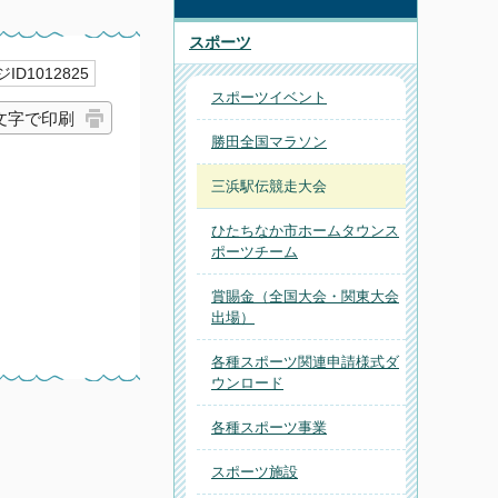
スポーツ
ID1012825
スポーツイベント
文字で印刷
勝田全国マラソン
三浜駅伝競走大会
ひたちなか市ホームタウンス
ポーツチーム
賞賜金（全国大会・関東大会
出場）
各種スポーツ関連申請様式ダ
ウンロード
各種スポーツ事業
スポーツ施設