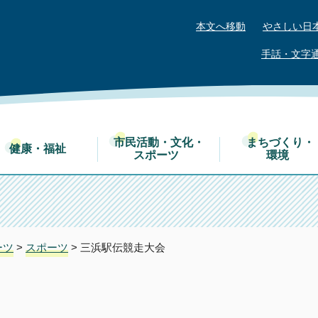
本文へ移動
やさしい日
手話・文字
市民活動・文化・
まちづくり・
健康・福祉
スポーツ
環境
ーツ
>
スポーツ
> 三浜駅伝競走大会