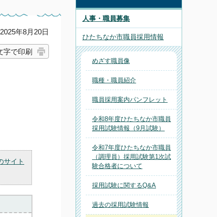
人事・職員募集
025年8月20日
ひたちなか市職員採用情報
文字で印刷
めざす職員像
職種・職員紹介
職員採用案内パンフレット
令和8年度ひたちなか市職員
採用試験情報（9月試験）
令和7年度ひたちなか市職員
（調理員）採用試験第1次試
のサイト
験合格者について
採用試験に関するQ&A
過去の採用試験情報