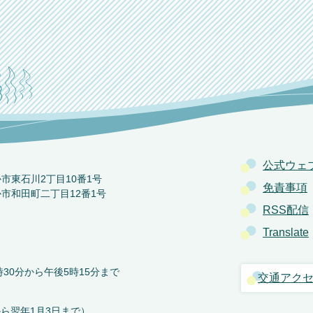
公式ウェ
か市東石川2丁目10番1号
免責事項
か市和田町二丁目12番1号
RSS配信
Translate
30分から午後5時15分まで
交通アク
から翌年1月3日まで）