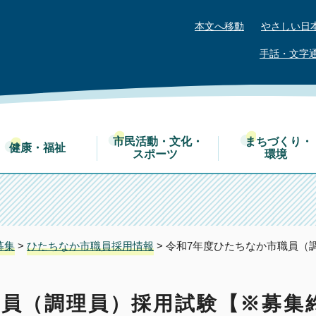
本文へ移動
やさしい日
手話・文字
市民活動・文化・
まちづくり・
健康・福祉
スポーツ
環境
募集
>
ひたちなか市職員採用情報
> 令和7年度ひたちなか市職員（
職員（調理員）採用試験【※募集