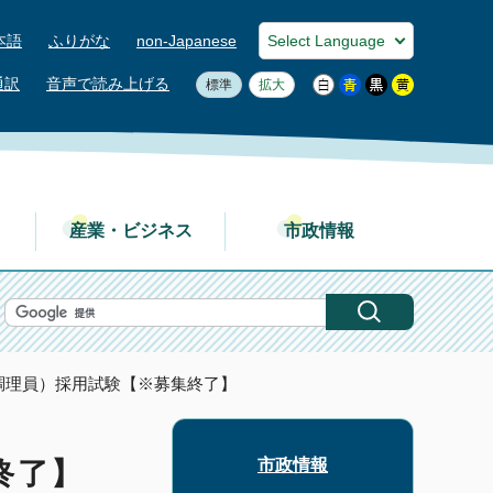
本語
ふりがな
non-Japanese
通訳
音声で読み上げる
標準
拡大
産業・ビジネス
市政情報
調理員）採用試験【※募集終了】
市政情報
終了】