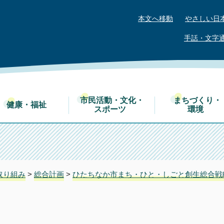
本文へ移動
やさしい日
手話・文字
市民活動・文化・
まちづくり・
健康・福祉
スポーツ
環境
取り組み
>
総合計画
>
ひたちなか市まち・ひと・しごと創生総合戦