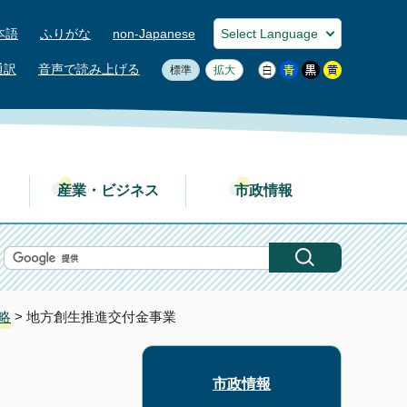
本語
ふりがな
non-Japanese
通訳
音声で読み上げる
標準
拡大
産業・ビジネス
市政情報
略
> 地方創生推進交付金事業
市政情報