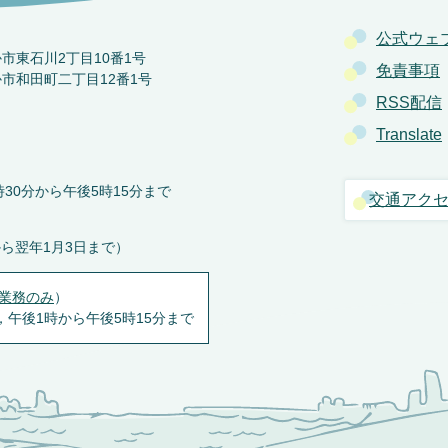
公式ウェ
か市東石川2丁目10番1号
免責事項
か市和田町二丁目12番1号
RSS配信
Translate
30分から午後5時15分まで
交通アク
から翌年1月3日まで）
業務のみ
）
，午後1時から午後5時15分まで