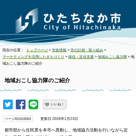
現在の位置：
トップページ
>
市政情報
>
市の計画・取り組み
>
マーケティングを活用したまちづくり
>
移住・定住支援
>
地域おこし協力隊
> 地
域おこし協力隊のご紹介
地域おこし協力隊のご紹介
いいね！
更新日 2026年1月23日
ページID1015003
都市部から住民票を本市へ異動し、地域協力活動を行いながら定