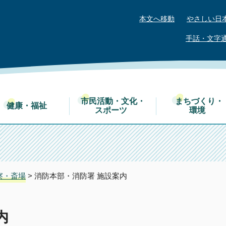
本文へ移動
やさしい日
手話・文字
市民活動・文化・
まちづくり・
健康・福祉
スポーツ
環境
察・斎場
> 消防本部・消防署 施設案内
内