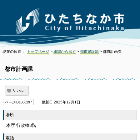
現在の位置：
トップページ
>
組織から探す
>
都市建設部
> 都市計画課
都市計画課
いいね！
更新日 2025年12月1日
ページID1006297
場所
本庁 行政棟3階
電話