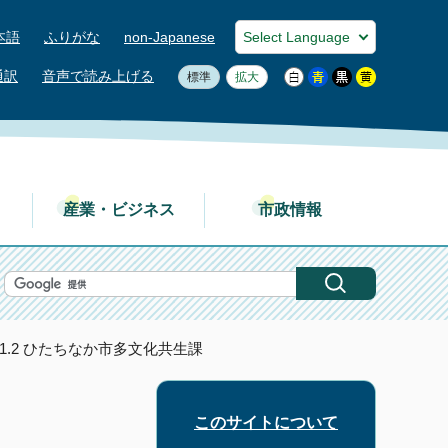
本語
ふりがな
non-Japanese
通訳
音声で読み上げる
標準
拡大
産業・ビジネス
市政情報
 1.2 ひたちなか市多文化共生課
このサイトについて