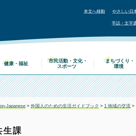
本文へ移動
やさしい日
手話・文字
市民活動・文化・
まちづくり・
健康・福祉
スポーツ
環境
on-Japanese
>
外国人のための生活ガイドブック
>
1 地域の交流
>
共生課