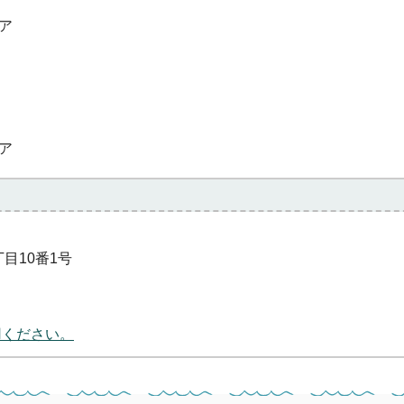
ア
ア
丁目10番1号
用ください。