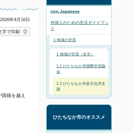
non-Japanese
026年4月16日
外国人のための生活ガイドブッ
ク
文字で印刷
1 地域の交流
1 地域の交流（全文）
1.1 ひたちなか市国際交流協
会
1.2 ひたちなか市多文化共生
課
が国籍を越え
ひたちなか市のオススメ