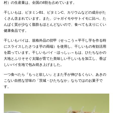
村）の生産量は、全国の8割を占めています。
干しいもは、ビタミンB1、ビタミンC、カリウムなどの成分がた
くさん含まれています。また、ジャガイモやサトイモに比べ、た
んぱく質が少なく脂肪もほとんどないので、食べても太りにくい
健康食品です。
干しいもパイは、規格外品の切甲（せっこう＝平干し芋を作る時
にスライスしたさつま芋の両端）を使用し、干しいもの有効活用
を図っています。干しいもパイ・ほっしぃ～もは、ひたちなかの
大地とふりそそぐ太陽が育てた美味しい干しいもを加工し、香ば
しいパイ生地で包み焼き上げました。
一つ食べたら『もっと欲しい』とまた手が伸びるくらい、あきの
こない自然な甘味の「茨城・ひたちなか」ならではのお菓子で
す。