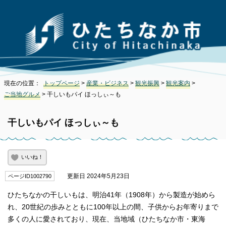
現在の位置：
トップページ
>
産業・ビジネス
>
観光振興
>
観光案内
>
ご当地グルメ
> 干しいもパイ ほっしぃ～も
干しいもパイ ほっしぃ～も
いいね！
更新日 2024年5月23日
ページID1002790
ひたちなかの干しいもは、明治41年（1908年）から製造が始めら
れ、20世紀の歩みとともに100年以上の間、子供からお年寄りまで
多くの人に愛されており、現在、当地域（ひたちなか市・東海