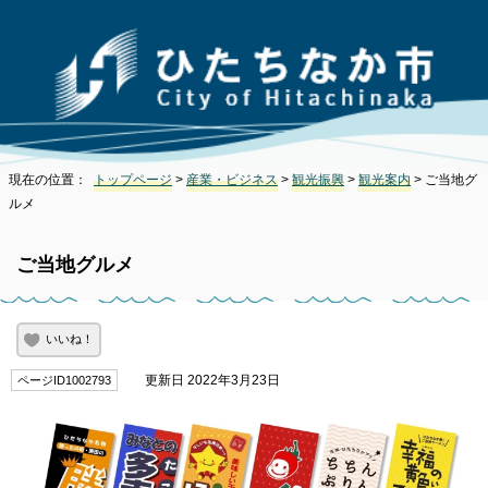
現在の位置：
トップページ
>
産業・ビジネス
>
観光振興
>
観光案内
> ご当地グ
ルメ
ご当地グルメ
いいね！
更新日 2022年3月23日
ページID1002793