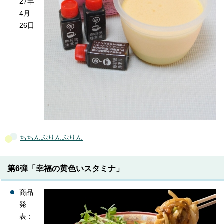
27年
4月
26日
ちちんぷりんぷりん
第6弾「幸福の黄色いスタミナ」
商品
発
表：