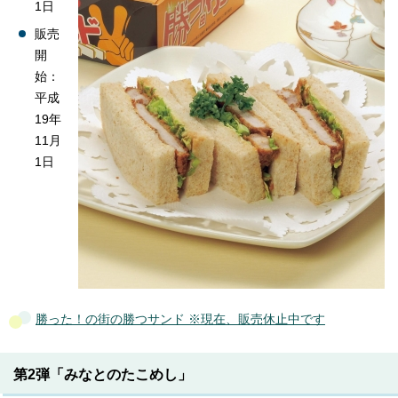
1日
販売
開
始：
平成
19年
11月
1日
勝った！の街の勝つサンド ※現在、販売休止中です
第2弾「みなとのたこめし」