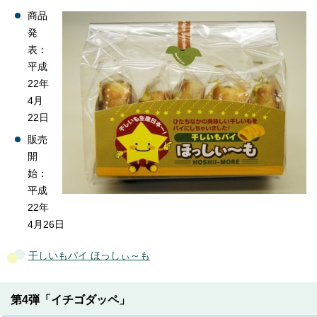
商品
発
表：
平成
22年
4月
22日
販売
開
始：
平成
22年
4月26日
干しいもパイ ほっしぃ～も
第4弾「イチゴダッペ」