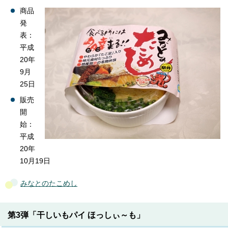
商品
発
表：
平成
20年
9月
25日
販売
開
始：
平成
20年
10月19日
みなとのたこめし
第3弾「干しいもパイ ほっしぃ～も」