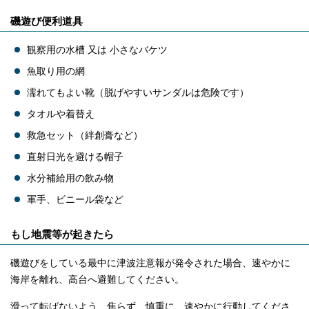
磯遊び便利道具
観察用の水槽 又は 小さなバケツ
魚取り用の網
濡れてもよい靴（脱げやすいサンダルは危険です）
タオルや着替え
救急セット（絆創膏など）
直射日光を避ける帽子
水分補給用の飲み物
軍手、ビニール袋など
もし地震等が起きたら
磯遊びをしている最中に津波注意報が発令された場合、速やかに
海岸を離れ、高台へ避難してください。
滑って転ばないよう、焦らず、慎重に、速やかに行動してくださ