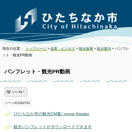
現在の位置：
トップページ
>
産業・ビジネス
>
観光振興
>
観光案内
> パンフレ
ット・観光PR動画
パンフレット・観光PR動画
いいね！
ページID1002701
ひたちなか市の観光CM集! movie theater
観光パンフレットがダウンロードできます