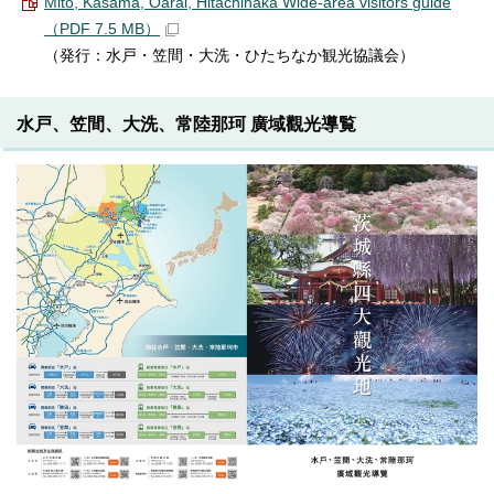
Mito, Kasama, Oarai, Hitachinaka Wide-area visitors guide
（PDF 7.5 MB）
（発行：水戸・笠間・大洗・ひたちなか観光協議会）
水戸、笠間、大洗、常陸那珂 廣域觀光導覧