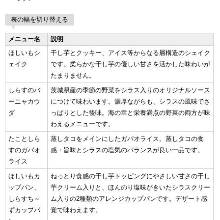
表の幅を切り替える
メニュー名
説明
ほしいもシ
干し芋とクッキー、アイス等からなる層構造のシェイク
ェイク
です。柔らかな干し芋の優しい甘さを活かした味わいが
たまりません。
しらすのバ
茨城県産の季節の野菜をシラス入りのオリジナルソース
ーニャカウ
につけて味わいます。濃厚ながらも、シラスの風味でさ
ダ
っぱりとした後味。海の幸と栄養満点の野菜の両方が味
わえるメニューです。
たことしら
蒸しタコをメインにしたガパオライス。蒸しタコの食
すのガパオ
感・旨味とシラスの塩気のバランスが良い一品です。
ライス
ほしいもカ
ねっとり食感の干し芋トッピングにやさしい甘さの干し
ップパン、
芋クリーム入りと、ほんのり塩味がきいたシラスクリー
しらすち～
ム入りの2種類のアレンジカップパンです。デザート感
ずカップパ
覚で味わえます。