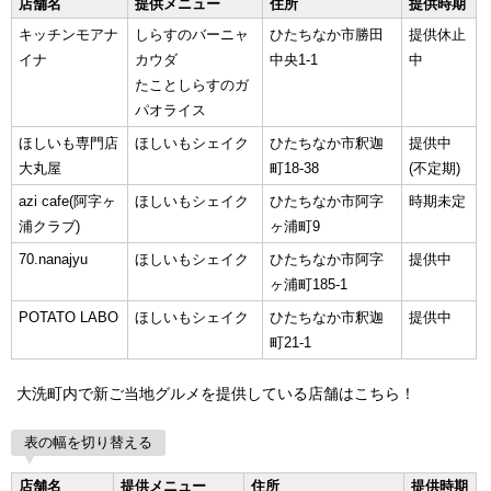
店舗名
提供メニュー
住所
提供時期
キッチンモアナ
しらすのバーニャ
ひたちなか市勝田
提供休止
イナ
カウダ
中央1-1
中
たことしらすのガ
パオライス
ほしいも専門店
ほしいもシェイク
ひたちなか市釈迦
提供中
大丸屋
町18-38
(不定期)
azi cafe(阿字ヶ
ほしいもシェイク
ひたちなか市阿字
時期未定
浦クラブ)
ヶ浦町9
70.nanajyu
ほしいもシェイク
ひたちなか市阿字
提供中
ヶ浦町185-1
POTATO LABO
ほしいもシェイク
ひたちなか市釈迦
提供中
町21-1
大洗町内で新ご当地グルメを提供している店舗はこちら！
表の幅を切り替える
店舗名
提供メニュー
住所
提供時期