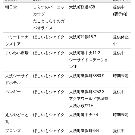
朝日堂
しらすのバーニャ
大洗町桜道458
提供中
カウダ
(要予約)
たことしらすのガ
パオライス
ロミードーナ
ほしいもシェイク
大洗町和銅18-7
提供休止
ツストア
中
まいわい市場
ほしいもシェイク
大洗町港中央11-2
提供中
シーサイドステーショ
ン1F
大洗シーサイ
ほしいもシェイク
大洗町磯浜町6880-9
時期未定
ドホテル
ペンギー
ほしいもシェイク
大洗町磯浜町8252-3
提供中
アクアワールド茨城県
大洗水族館1F
えんやどっと
ほしいもシェイク
大洗町港中央9-4
時期未定
丸
ブロンズ
ほしいもシェイク
大洗町磯浜町684
提供中