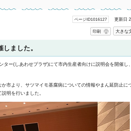
更新日 20
ページID1016127
大きな
印刷
催しました。
センター(しあわせプラザ)にて市内生産者向けに説明会を開催し、
なか市より、サツマイモ基腐病についての情報やまん延防止に
て説明を行いました。