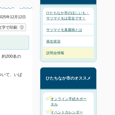
ひたちなか市のほしいも・
25年12月12日
サツマイモは安全です！
文字で印刷
サツマイモ基腐病とは
発生状況
説明会情報
約200名の
ついて、いば
ひたちなか市のオススメ
オンライン手続きポー
タル
イベントカレンダー