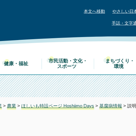
本文へ移動
やさしい日
手話・文字
市民活動・文化・
まちづくり・
健康・福祉
スポーツ
環境
業
>
農業
>
ほしいも特設ページ Hoshiimo Days
>
基腐病情報
> 説