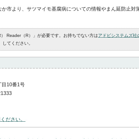
なか市より、サツマイモ基腐病についての情報やまん延防止対
R） Reader（R）」が必要です。お持ちでない方は
アドビシステムズ社
）してください。
丁目10番1号
1333
用ください。