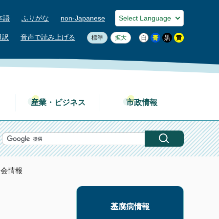
本語
ふりがな
non-Japanese
通訳
音声で読み上げる
標準
拡大
産業・ビジネス
市政情報
明会情報
基腐病情報