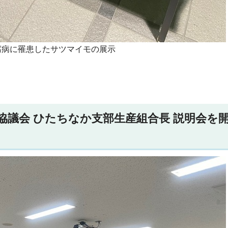
腐病に罹患したサツマイモの展示
協議会 ひたちなか支部生産組合長 説明会を