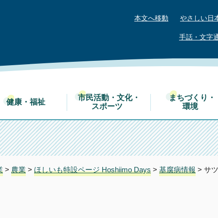
本文へ移動
やさしい日
手話・文字
市民活動・文化・
まちづくり・
健康・福祉
スポーツ
環境
業
>
農業
>
ほしいも特設ページ Hoshiimo Days
>
基腐病情報
> サ