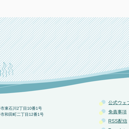
公式ウェ
か市東石川2丁目10番1号
免責事項
か市和田町二丁目12番1号
RSS配信