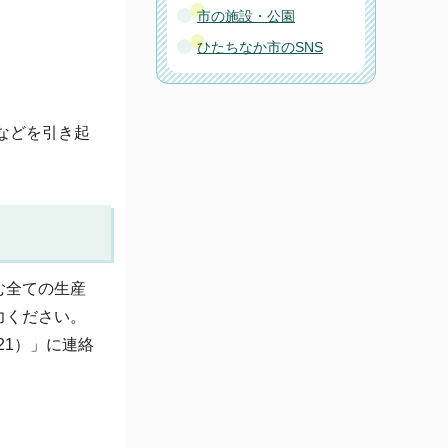
市の施設・公園
ひたちなか市のSNS
などを引き起
む全ての生産
力ください。
21）」に連絡