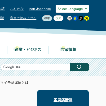
本語
ふりがな
non-Japanese
通訳
音声で読み上げる
標準
拡大
産業・ビジネス
市政情報
ツマイモ基腐病とは
基腐病情報