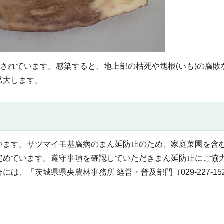
認されています。感染すると、地上部の枯死や塊根(いも)の腐敗
拡大します。
います。サツマイモ基腐病のまん延防止のため、家庭菜園を含
定めています。遵守事項を確認していただきまん延防止にご協
、「茨城県県央農林事務所 経営・普及部門（029-227-15