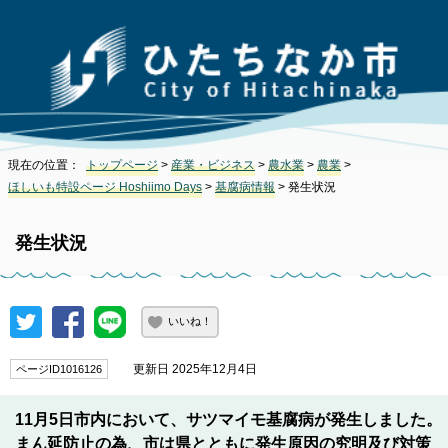
現在の位置：
トップページ
>
産業・ビジネス
>
農水業
>
農業
>
ほしいも特設ページ Hoshiimo Days
>
基腐病情報
> 発生状況
発生状況
いいね！
更新日 2025年12月4日
ページID1016126
11月5日市内において、サツマイモ基腐病が発生しました。
まん延防止の為、市は県とともに発生原因の究明及び対策