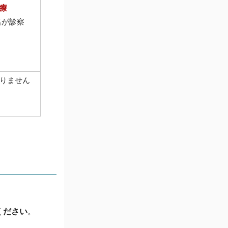
療
名が診察
りません
ください
。