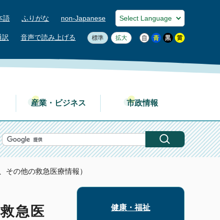
本語
ふりがな
non-Japanese
通訳
音声で読み上げる
標準
拡大
産業・ビジネス
市政情報
所、その他の救急医療情報）
健康・福祉
救急医