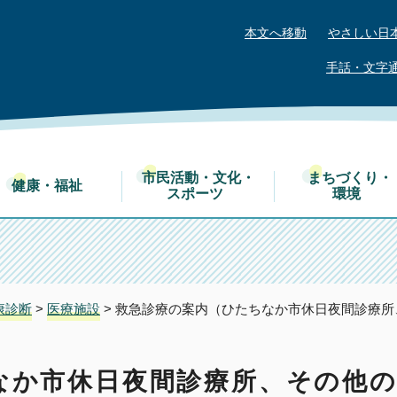
本文へ移動
やさしい日
手話・文字
市民活動・文化・
まちづくり・
健康・福祉
スポーツ
環境
康診断
>
医療施設
> 救急診療の案内（ひたちなか市休日夜間診療
なか市休日夜間診療所、その他の