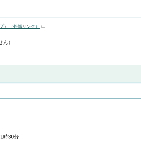
ップ）
（外部リンク）
ません）
1時30分