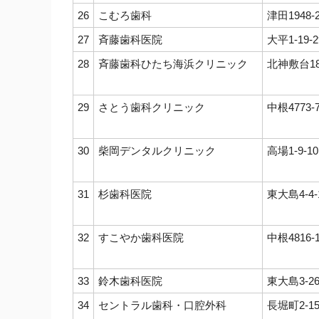
26
こむろ歯科
津田1948-
27
斉藤歯科医院
大平1-19-2
28
斉藤歯科ひたち海浜クリニック
北神敷台18
29
さとう歯科クリニック
中根4773-
30
柴岡デンタルクリニック
高場1-9-10
31
杉歯科医院
東大島4-4-
32
すこやか歯科医院
中根4816-
33
鈴木歯科医院
東大島3-26
34
セントラル歯科・口腔外科
長堀町2-15