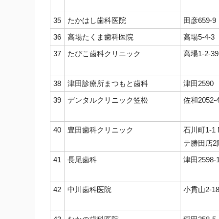
35
たかはし歯科医院
田彦659-9
36
高場たくま歯科医院
高場5-4-3
37
たびこ歯科クリニック
高場1-2-39
38
津田診療所まつもと歯科
津田2590
39
デンタルクリニック笠松
佐和2052-
40
豊田歯科クリニック
石川町1-
テ勝田店2
41
長尾歯科
津田2598-
42
中川歯科医院
小貫山2-18