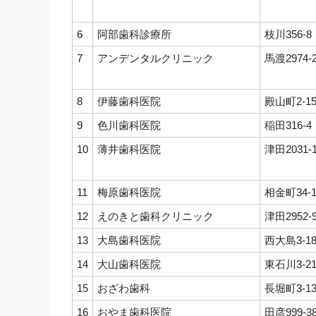
6
阿部歯科診療所
枝川356-8
7
アンデンタルクリニック
馬渡2974-
8
伊藤歯科医院
殿山町2-15
9
色川歯科医院
稲田316-4
10
薄井歯科医院
津田2031-1
11
梅原歯科医院
相金町34-1
12
えのきと歯科クリニック
津田2952-
13
大島歯科医院
西大島3-18
14
大山歯科医院
東石川3-2
15
おざわ歯科
長堀町3-13
16
おやま歯科医院
田彦999-3