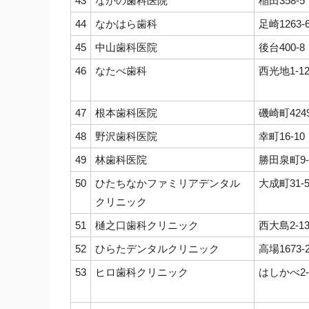
43
なかの歯科医院
稲田358-5
44
なかはら歯科
足崎1263-
45
中山歯科医院
後台400-8
46
なたべ歯科
西光地1-12
47
根本歯科医院
磯崎町4249
48
野沢歯科医院
幸町16-10
49
林歯科医院
勝田泉町9-
50
ひたちなかファミリアデンタル
大成町31-
クリニック
51
樋之口歯科クリニック
西大島2-13
52
ひらたデンタルクリニック
高場1673-
53
ヒロ歯科クリニック
はしかべ2-