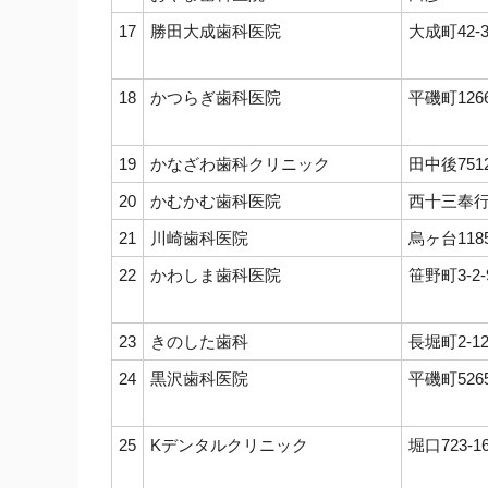
17
勝田大成歯科医院
大成町42-
18
かつらぎ歯科医院
平磯町126
19
かなざわ歯科クリニック
田中後751
20
かむかむ歯科医院
西十三奉行1
21
川崎歯科医院
烏ヶ台118
22
かわしま歯科医院
笹野町3-2-
23
きのした歯科
長堀町2-12
24
黒沢歯科医院
平磯町526
25
Kデンタルクリニック
堀口723-1