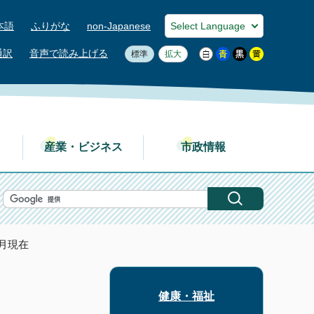
本語
ふりがな
non-Japanese
通訳
音声で読み上げる
標準
拡大
産業・ビジネス
市政情報
3月現在
健康・福祉