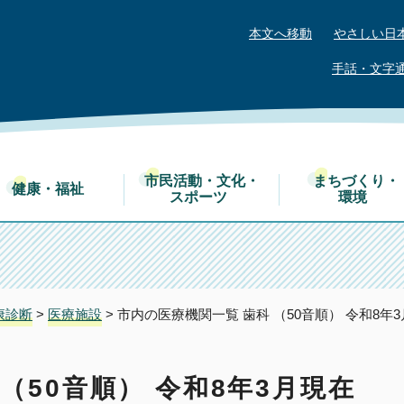
本文へ移動
やさしい日
手話・文字
市民活動・文化・
まちづくり・
健康・福祉
スポーツ
環境
康診断
>
医療施設
> 市内の医療機関一覧 歯科 （50音順） 令和8年
（50音順） 令和8年3月現在