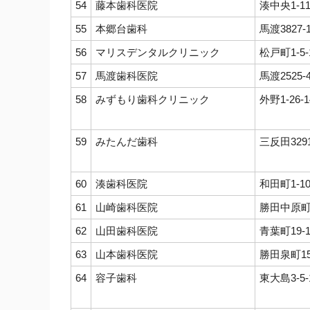
54
藤本歯科医院
湊中央1-11
55
本郷台歯科
馬渡3827-
56
マリスデンタルクリニック
松戸町1-5-
57
馬渡歯科医院
馬渡2525-
58
みずもり歯科クリニック
外野1-26-1
59
みたんだ歯科
三反田3291
60
湊歯科医院
和田町1-10
61
山崎歯科医院
勝田中原町3
62
山田歯科医院
青葉町19-
63
山本歯科医院
勝田泉町15
64
容子歯科
東大島3-5-