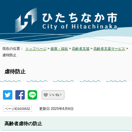
現在の位置：
トップページ
>
健康・福祉
>
高齢者支援
>
高齢者支援サービス
>
虐待防止
虐待防止
いいね！
更新日 2025年6月6日
ページID1015532
高齢者虐待の防止