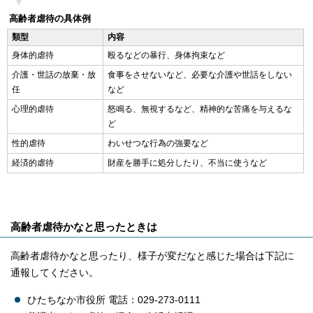
高齢者虐待の具体例
類型
内容
身体的虐待
殴るなどの暴行、身体拘束など
介護・世話の放棄・放
食事をさせないなど、必要な介護や世話をしない
任
など
心理的虐待
怒鳴る、無視するなど、精神的な苦痛を与えるな
ど
性的虐待
わいせつな行為の強要など
経済的虐待
財産を勝手に処分したり、不当に使うなど
高齢者虐待かなと思ったときは
高齢者虐待かなと思ったり、様子が変だなと感じた場合は下記に
通報してください。
ひたちなか市役所 電話：029-273-0111