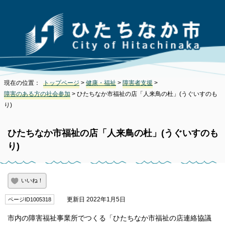
現在の位置：
トップページ
>
健康・福祉
>
障害者支援
>
障害のある方の社会参加
> ひたちなか市福祉の店「人来鳥の杜」(うぐいすのも
り)
ひたちなか市福祉の店「人来鳥の杜」(うぐいすのも
り)
いいね！
更新日 2022年1月5日
ページID1005318
市内の障害福祉事業所でつくる「ひたちなか市福祉の店連絡協議