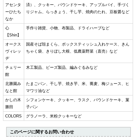
アセンタ
済）、クッキー、パウンドケーキ、アップルパイ、手づく
ーひたち
りジャム、らっきょう、干し芋、焼肉のたれ、豆板醤など
なか
心
手作り雑貨、小物、布製品、ドライハーブなど
【Shin】
オークス
国産そば殻まくら、ボックスティッシュ入れケース、きん
ヴィレッ
ちゃく袋、きりぼし大根、低農薬野菜（直売）など
ヂ
チェリー
木工製品、ビーズ製品、編みぐるみなど
館
北勝園み
たまごパン、干し芋、焼き芋、米、蕎麦、梅ジュース、ヒ
なと館
マワリ油など
かしの木
シフォンケーキ、クッキー、ラスク、パウンドケーキ、菓
勝田
子パン
COLORS
グラノーラ、米粉クッキーなど
このページに関する
お問い合わせ