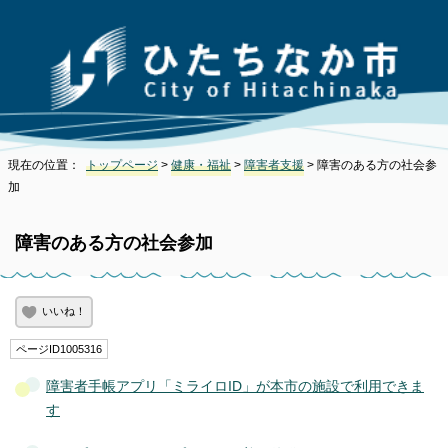
現在の位置：
トップページ
>
健康・福祉
>
障害者支援
> 障害のある方の社会参
加
障害のある方の社会参加
いいね！
ページID1005316
障害者手帳アプリ「ミライロID」が本市の施設で利用できま
す