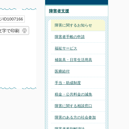
障害者支援
ID1007166
障害に関するお知らせ
文字で印刷
障害者手帳の申請
福祉サービス
補装具・日常生活用具
医療給付
手当・助成制度
税金・公共料金の減免
障害に関する相談窓口
障害のある方の社会参加
障害者差別解消法