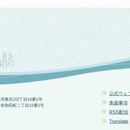
公式ウェ
か市東石川2丁目10番1号
免責事項
か市和田町二丁目12番1号
RSS配信
Translate