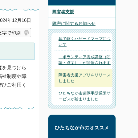
障害者支援
24年12月16日
障害に関するお知らせ
文字で印刷
耳で聴くハザードマップにつ
いて
「ボランティア養成講座（朗
読・点字）」が開催されます
度を見つけら
障害者支援アプリをリリース
福祉制度や障
しました
ぜひご利用く
ひたちなか市遠隔手話通訳サ
ービスが始まりました
ひたちなか市のオススメ