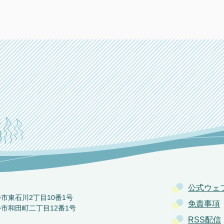
公式ウェ
か市東石川2丁目10番1号
免責事項
か市和田町二丁目12番1号
RSS配信