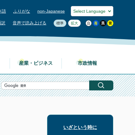
本語
ふりがな
non-Japanese
通訳
音声で読み上げる
標準
拡大
産業・ビジネス
市政情報
いざという時に