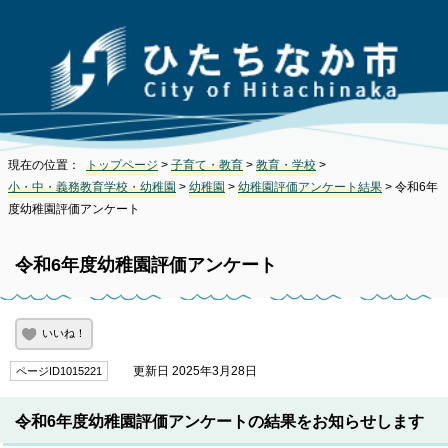
現在の位置：
トップページ
>
子育て・教育
>
教育・学校
>
小・中・義務教育学校・幼稚園
>
幼稚園
>
幼稚園評価アンケート結果
> 令和6年
度幼稚園評価アンケート
令和6年度幼稚園評価アンケート
いいね！
更新日 2025年3月28日
ページID1015221
令和6年度幼稚園評価アンケートの結果をお知らせします