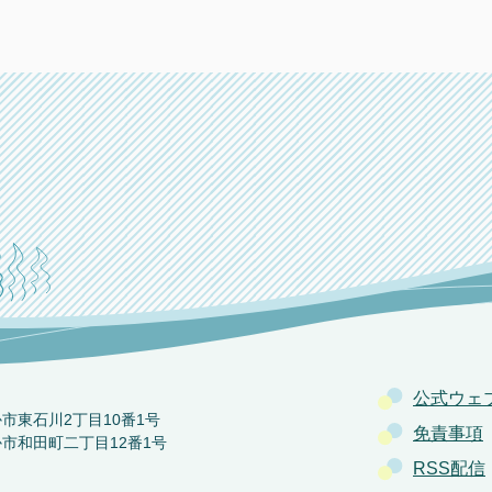
公式ウェ
か市東石川2丁目10番1号
免責事項
か市和田町二丁目12番1号
RSS配信