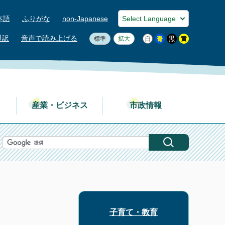
本語
ふりがな
non-Japanese
通訳
音声で読み上げる
標準
拡大
産業・ビジネス
市政情報
子育て・教育