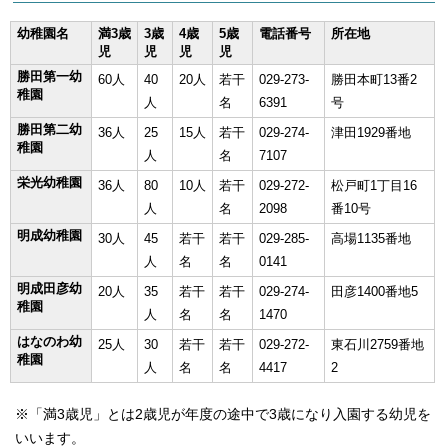
幼稚園名
満3歳
3歳
4歳
5歳
電話番号
所在地
児
児
児
児
勝田第一幼
60人
40
20人
若干
029-273-
勝田本町13番2
稚園
人
名
6391
号
勝田第二幼
36人
25
15人
若干
029-274-
津田1929番地
稚園
人
名
7107
栄光幼稚園
36人
80
10人
若干
029-272-
松戸町1丁目16
人
名
2098
番10号
明成幼稚園
30人
45
若干
若干
029-285-
高場1135番地
人
名
名
0141
明成田彦幼
20人
35
若干
若干
029-274-
田彦1400番地5
稚園
人
名
名
1470
はなのわ幼
25人
30
若干
若干
029-272-
東石川2759番地
稚園
人
名
名
4417
2
※「満3歳児」とは2歳児が年度の途中で3歳になり入園する幼児を
いいます。