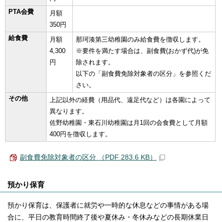
PTA会費
月額
350円
給食費
月額
那珂湊第三幼稚園のみ給食費を徴収します。
4,300
※要件を満たす場合は、副食費(おかず代)が免
円
除されます。
以下の「副食費免除対象者の区分」を参照くだ
さい。
その他
上記以外の経費（用品代、遠足代など）は各園によって
異なります。
佐野幼稚園・東石川幼稚園は月1回の会食費として月額
400円を徴収します。
副食費免除対象者の区分 （PDF 283.6 KB）
預かり保育
預かり保育は、保護者に就労や一時的な休息などの事情がある場
合に、平日の教育時間終了後や夏休み・冬休みなどの長期休業日