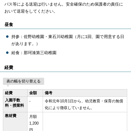
バス等による送迎は行いません。安全確保のため保護者の責任に
おいて送迎をしてください。
昼食
持参：佐野幼稚園・東石川幼稚園（月に1回、園で用意する日
があります。）
給食：那珂湊第三幼稚園
経費
表の幅を切り替える
経費
金額
備考
入園手数
‐
令和元年10月1日から、幼児教育・保育の無償
料・授業料
化により徴収していません。
教材費
月額
1,200
円