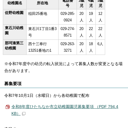
電話番
3歳
4歳
5歳
幼稚園名
所在地
号
児
児
児
佐野幼稚園
稲田25番地
029-285-
20
19
12
0924
人
人
人
東石川幼稚
東石川1丁目1番3
029-274-
20
22
22
園
号
8571
人
人
人
那珂湊第三
西十三奉行
029-263-
20
18
6人
幼稚園
13251番地の1
3271
人
人
※令和7年度中の幼児の転入状況によって募集人数が変更となる場
合があります。
募集要項
令和7年10月1日（水曜日）から各幼稚園で配布
令和8年度ひたちなか市立幼稚園園児募集要項 （PDF 794.4
KB）