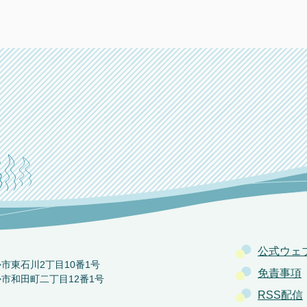
公式ウェ
か市東石川2丁目10番1号
免責事項
か市和田町二丁目12番1号
RSS配信