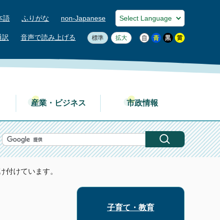
本語
ふりがな
non-Japanese
通訳
音声で読み上げる
標準
拡大
産業・ビジネス
市政情報
受け付けています。
子育て・教育
。