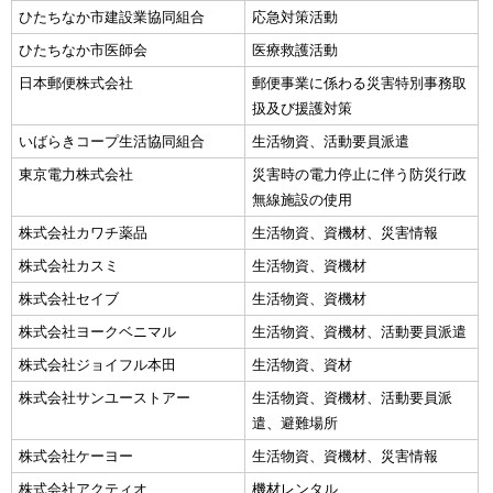
ひたちなか市建設業協同組合
応急対策活動
ひたちなか市医師会
医療救護活動
日本郵便株式会社
郵便事業に係わる災害特別事務取
扱及び援護対策
いばらきコープ生活協同組合
生活物資、活動要員派遣
東京電力株式会社
災害時の電力停止に伴う防災行政
無線施設の使用
株式会社カワチ薬品
生活物資、資機材、災害情報
株式会社カスミ
生活物資、資機材
株式会社セイブ
生活物資、資機材
株式会社ヨークベニマル
生活物資、資機材、活動要員派遣
株式会社ジョイフル本田
生活物資、資材
株式会社サンユーストアー
生活物資、資機材、活動要員派
遣、避難場所
株式会社ケーヨー
生活物資、資機材、災害情報
株式会社アクティオ
機材レンタル