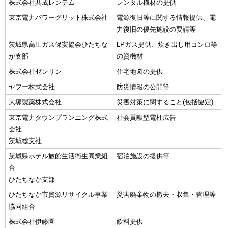
株式会社共成レンテム
レンタル機材の提供
東京電力パワーグリット株式会社
電源復旧等に関する情報提供、電
力復旧の優先施設の要請等
茨城県高圧ガス保安協会ひたちな
LPガス提供、炊き出し用コンロ等
か支部
の資機材
株式会社ゼンリン
住宅地図の提供
ヤフー株式会社
防災情報の公開等
大塚製薬株式会社
災害対策に関すること(包括協定)
東京電力タウンプランニング株式
社会貢献型電柱広告
会社
茨城総支社
茨城県ホテル旅館生活衛生同業組
宿泊施設の提供等
合
ひたちなか支部
ひたちなか市資源リサイクル事業
災害廃棄物の撤去・収集・管理等
協同組合
株式会社伊藤園
飲料提供