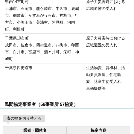
県内14市町村
原子力災害時における
土浦市、石岡市、龍ケ崎市、牛久市、鹿嶋
広域避難の受入れ
市、稲敷市、かすみがうら市、神栖市、行
方市、小美玉市、美浦村、阿見町、河内
町、利根町
千葉県10市町
原子力災害時における
成田市、佐倉市、四街道市、八街市、印西
広域避難の受入れ
市、白井市、富里市、酒々井町、栄町、神
崎町
千葉県四街道市
生活物資、資機材、活
動要員派遣、住宅斡
旋、児童生徒受入れ、
車輌提供等
民間協定事業者（56事業所 57協定）
表の幅を切り替える
業者・団体名
協定内容