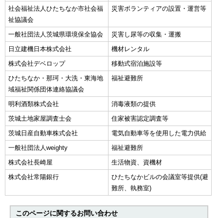
社会福祉法人ひたちなか市社会福
災害ボランティアの設置・運営等
祉協議会
一般社団法人茨城県環境保全協会
災害し尿等の収集・運搬
日立建機日本株式会社
機材レンタル
株式会社デベロップ
移動式宿泊施設等
ひたちなか・那珂・大洗・東海地
福祉避難所
域福祉関係団体連絡協議会
明利酒類株式会社
消毒液類の提供
茨城土地家屋調査士会
住家被害認定調査等
茨城日産自動車株式会社
電気自動車等を使用した電力供給
一般社団法人weighty
福祉避難所
株式会社長崎屋
生活物資、資機材
株式会社常陽銀行
ひたちなかビルの会議室等提供(避
難所、執務室)
このページに関する
お問い合わせ