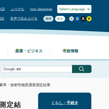
本語
ふりがな
non-Japanese
通訳
音声で読み上げる
標準
拡大
産業・ビジネス
市政情報
線量率・放射性物質濃度測定結果
くらし・手続き
測定結