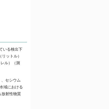
れている検出下
（リットル）
クレル）（測
）、セシウム
共水域における
る放射性物質