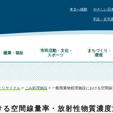
本文へ移動
やさしい日
手話・文字
市民活動・文化・
まちづくり・
健康・福祉
スポーツ
環境
とリサイクル
>
ごみ処理施設
> 一般廃棄物処理施設における空間
ける空間線量率・放射性物質濃度