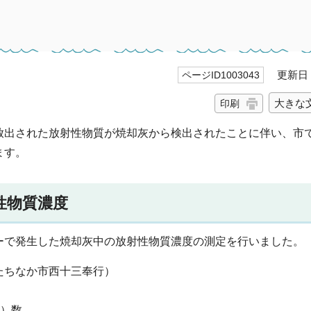
更新日 2
ページID1003043
大きな
印刷
放出された放射性物質が焼却灰から検出されたことに伴い、市
ます。
性物質濃度
ーで発生した焼却灰中の放射性物質濃度の測定を行いました。
たちなか市西十三奉行）
ル）数