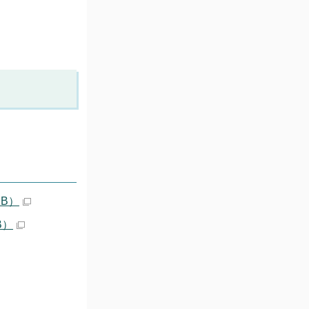
KB）
B）