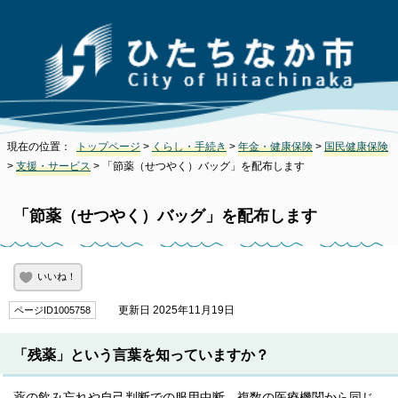
現在の位置：
トップページ
>
くらし・手続き
>
年金・健康保険
>
国民健康保険
>
支援・サービス
> 「節薬（せつやく）バッグ」を配布します
「節薬（せつやく）バッグ」を配布します
いいね！
更新日 2025年11月19日
ページID1005758
「残薬」という言葉を知っていますか？
薬の飲み忘れや自己判断での服用中断、複数の医療機関から同じ