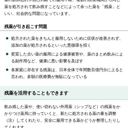
薬を処方されて飲み残すことなどによって余った薬を「残薬」と
いい、社会的な問題になっています。
残薬が引き起こす問題
処方された薬をきちんと服用しないために症状が改善されず、
追加の薬が処方されるといった悪循環を招く
変質した古い薬の服用による健康被害や、薬のまとめ飲みによ
る副作用など、健康に悪い影響を及ぼす
各家庭に存在する残薬は、日本全体で年間数百億円分に上ると
言われ、多額の医療費が無駄になっている
残薬を活用することもできます
飲み残した薬や、使い切れない外用薬（シップなど）の残薬をか
かりつけ薬局に持っていくと、新たに処方される薬の量を調整
（注）してくれたり、安全に服用できる薬かどうか整理したりし
てくれます。