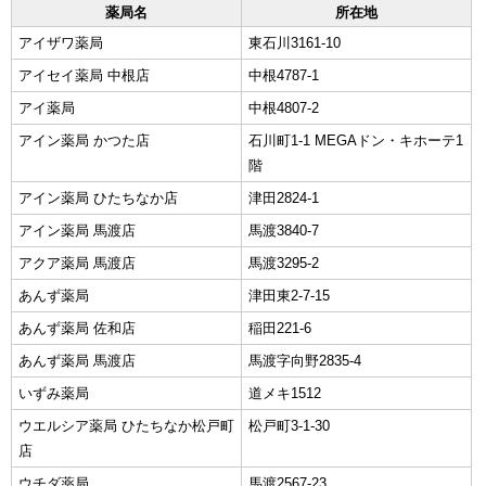
薬局名
所在地
アイザワ薬局
東石川3161-10
アイセイ薬局 中根店
中根4787-1
アイ薬局
中根4807-2
アイン薬局 かつた店
石川町1-1 MEGAドン・キホーテ1
階
アイン薬局 ひたちなか店
津田2824-1
アイン薬局 馬渡店
馬渡3840-7
アクア薬局 馬渡店
馬渡3295-2
あんず薬局
津田東2-7-15
あんず薬局 佐和店
稲田221-6
あんず薬局 馬渡店
馬渡字向野2835-4
いずみ薬局
道メキ1512
ウエルシア薬局 ひたちなか松戸町
松戸町3-1-30
店
ウチダ薬局
馬渡2567-23