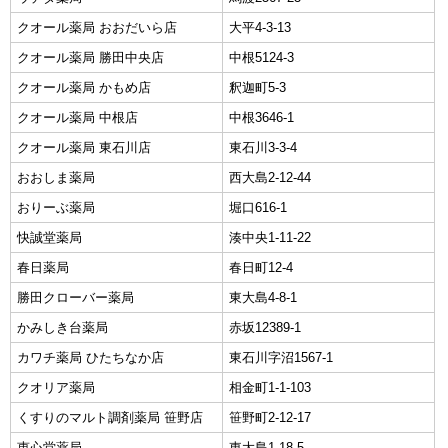
クオール薬局 おおだいら店
大平4-3-13
クオール薬局 勝田中央店
中根5124-3
クオール薬局 かもめ店
釈迦町5-3
クオール薬局 中根店
中根3646-1
クオール薬局 東石川店
東石川3-3-4
おおしま薬局
西大島2-12-44
おりーぶ薬局
堀口616-1
快誠堂薬局
湊中央1-11-22
春日薬局
春日町12-4
勝田クローバー薬局
東大島4-8-1
かみしき台薬局
赤坂12389-1
カワチ薬局 ひたちなか店
東石川字沼1567-1
クオリア薬局
相金町1-1-103
くすりのマルト調剤薬局 笹野店
笹野町2-12-17
恵心堂薬局
東大島1-18-5