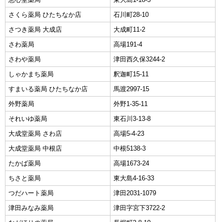
さくら薬局 ひたちなか店
石川町28-10
さつき薬局 大成店
大成町11-2
さわ薬局
高場191-4
さわや薬局
津田西久保3244-2
しゃかまち薬局
釈迦町15-11
すまいる薬局 ひたちなか店
馬渡2997-15
外野薬局
外野1-35-11
それいゆ薬局
東石川3-13-8
大成堂薬局 さわ店
高場5-4-23
大成堂薬局 中根店
中根5138-3
たかば薬局
高場1673-24
ちさと薬局
東大島4-16-33
つだハート薬局
津田2031-1079
津田みなみ薬局
津田字宮下3722-2