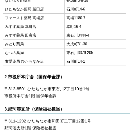
ながほりの薬局
長堀町3-8-19
ひたちなか薬局 勝田店
石川町14-6
ファースト薬局 高場店
高場1180-7
みすず薬局 幸町店
幸町16-4
みすず薬局 田彦店
東石川3444-4
みどり薬局
大成町31-30
むつの薬局
東石川3379-205
友愛薬局 ひたちなか店
石川町14-1
2.市役所本庁舎（国保年金課）
〒312-8501 ひたちなか市東石川2丁目10番1号
市役所本庁舎1階 国保年金課
3.那珂湊支所（保険福祉担当）
〒311-1292 ひたちなか市和田町二丁目12番1号
那珂湊支所1階 保険福祉担当