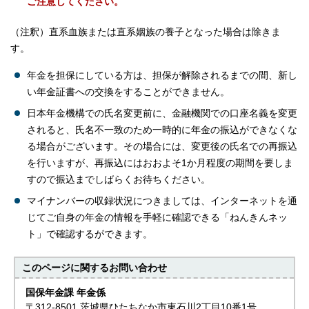
ご注意してください。
（注釈）直系血族または直系姻族の養子となった場合は除きま
す。
年金を担保にしている方は、担保が解除されるまでの間、新し
い年金証書への交換をすることができません。
日本年金機構での氏名変更前に、金融機関での口座名義を変更
されると、氏名不一致のため一時的に年金の振込ができなくな
る場合がございます。その場合には、変更後の氏名での再振込
を行いますが、再振込にはおおよそ1か月程度の期間を要しま
すので振込までしばらくお待ちください。
マイナンバーの収録状況につきましては、インターネットを通
じてご自身の年金の情報を手軽に確認できる「ねんきんネッ
ト」で確認するができます。
このページに関する
お問い合わせ
国保年金課 年金係
〒312-8501 茨城県ひたちなか市東石川2丁目10番1号