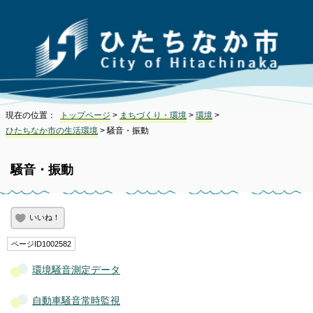
現在の位置：
トップページ
>
まちづくり・環境
>
環境
>
ひたちなか市の生活環境
> 騒音・振動
騒音・振動
いいね！
ページID1002582
環境騒音測定データ
自動車騒音常時監視