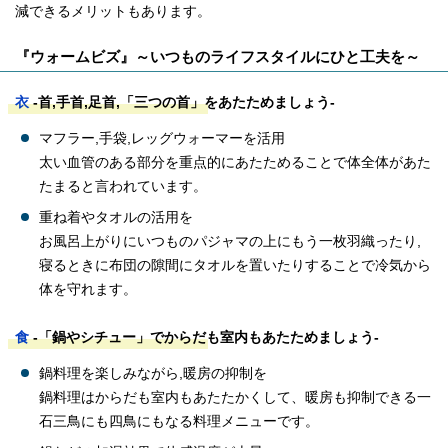
減できるメリットもあります。
『ウォームビズ』～いつものライフスタイルにひと工夫を～
衣
-首,手首,足首,「三つの首」をあたためましょう-
マフラー,手袋,レッグウォーマーを活用
太い血管のある部分を重点的にあたためることで体全体があた
たまると言われています。
重ね着やタオルの活用を
お風呂上がりにいつものパジャマの上にもう一枚羽織ったり,
寝るときに布団の隙間にタオルを置いたりすることで冷気から
体を守れます。
食
-「鍋やシチュー」でからだも室内もあたためましょう-
鍋料理を楽しみながら,暖房の抑制を
鍋料理はからだも室内もあたたかくして、暖房も抑制できる一
石三鳥にも四鳥にもなる料理メニューです。