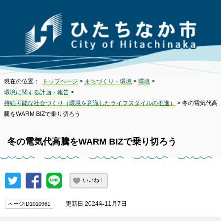
現在の位置：
トップページ
>
まちづくり・環境
>
環境
>
環境に関する計画・報告
>
持続可能な社会づくり（環境を意識したライフスタイルの推進）
> 冬の電気代高
騰をWARM BIZで乗り切ろう
冬の電気代高騰をWARM BIZで乗り切ろう
いいね！
更新日 2024年11月7日
ページID1010961