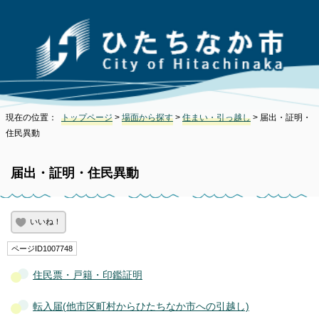
現在の位置：
トップページ
>
場面から探す
>
住まい・引っ越し
> 届出・証明・
住民異動
届出・証明・住民異動
いいね！
ページID1007748
住民票・戸籍・印鑑証明
転入届(他市区町村からひたちなか市への引越し)