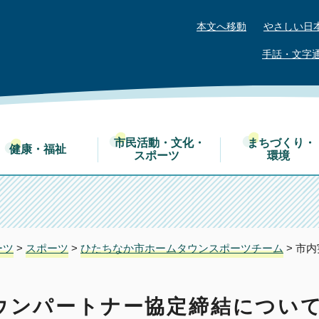
本文へ移動
やさしい日
手話・文字
市民活動・文化・
まちづくり・
健康・福祉
スポーツ
環境
ーツ
>
スポーツ
>
ひたちなか市ホームタウンスポーツチーム
> 市
ウンパートナー協定締結につい