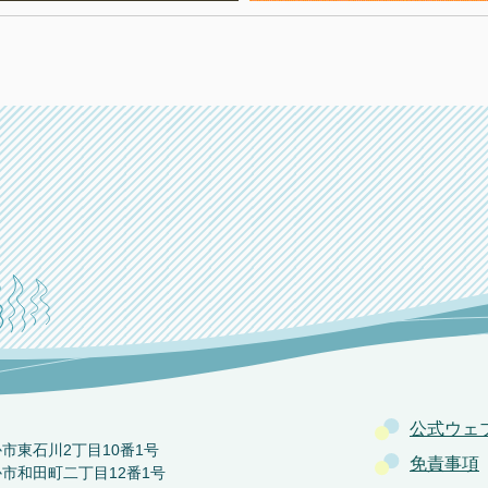
公式ウェ
か市東石川2丁目10番1号
免責事項
か市和田町二丁目12番1号