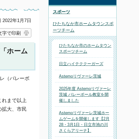
スポーツ
2022年1月7日
ひたちなか市ホームタウンスポ
ーツチーム
文字で印刷
ひたちなか市のホームタウン
が「ホーム
スポーツチーム
日立ハイテククーガーズ
Astemoリヴァーレ茨城
ーレ（バレーボ
2025年度 Astemoリヴァーレ
茨城 バレーボール教室を開
これまで以上
催しました
の拡大、市民
Astemoリヴァーレ茨城ホー
ムゲームを開催します【2月
28・3月1日・日立市池の川
さくらアリーナ】