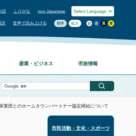
本語
ふりがな
non-Japanese
通訳
音声で読み上げる
標準
拡大
産業・ビジネス
市政情報
内実業団とのホームタウンパートナー協定締結について
市民活動・文化・スポーツ
て