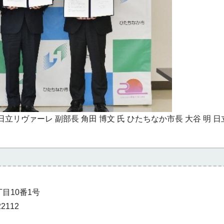
日立リヴァーレ 副部長 角田 博文 氏 ひたちなか市長 大谷 明 日
丁目10番1号
2112