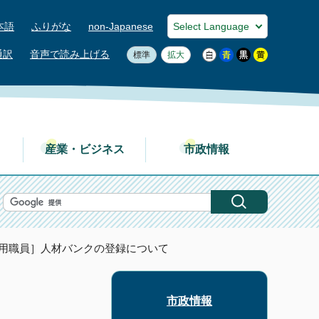
本語
ふりがな
non-Japanese
通訳
音声で読み上げる
標準
拡大
産業・ビジネス
市政情報
任用職員］人材バンクの登録について
市政情報