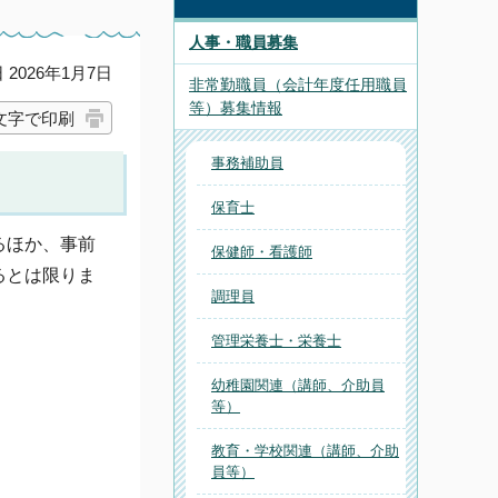
人事・職員募集
2026年1月7日
非常勤職員（会計年度任用職員
等）募集情報
文字で印刷
事務補助員
保育士
るほか、事前
保健師・看護師
るとは限りま
調理員
管理栄養士・栄養士
幼稚園関連（講師、介助員
等）
教育・学校関連（講師、介助
員等）