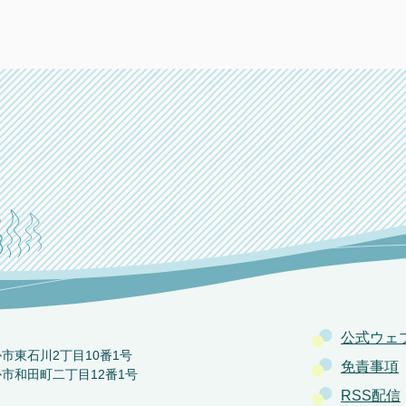
公式ウェ
か市東石川2丁目10番1号
免責事項
か市和田町二丁目12番1号
RSS配信