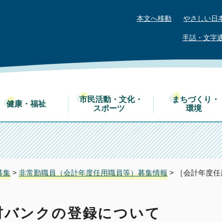
本文へ移動
やさしい日
手話・文字
市民活動・文化・
まちづくり・
健康・福祉
スポーツ
環境
募集
>
非常勤職員（会計年度任用職員等）募集情報
> ［会計年度
材バンクの登録について